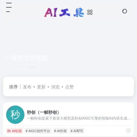
一键图文转视频
共 1 篇网址
排序
发布
更新
浏览
点赞
秒创（一帧秒创）
一帧秒创是基于新壹大模型及秒创AIGC引擎的智能AI内容生成平台，包含AI数字人、AI帮写、AI视频、AI作画等AIGC工具，可将百家号、公众号、头条号、搜狐号、新浪微博、小红书等文章一键转视频，一键生成数字人播报视频，为企业及自媒体提供一站式视频生产，全面提升内容创作效率。
AI绘画
# AIGC创作平台
# AI作画
# AI帮写