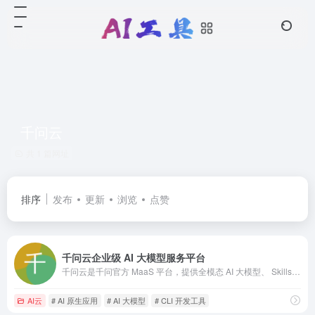
千问云
共 1 篇网址
排序
发布
更新
浏览
点赞
千问云企业级 AI 大模型服务平台
千问云是千问官方 MaaS 平台，提供全模态 AI 大模型、 Skills &amp; CLI 工具链及AI 原生应用开发，为企业与开发者提供高效、稳定、高性价比的 AI 基础设施与 API 接入服务。
AI云
# AI 原生应用
# AI 大模型
# CLI 开发工具