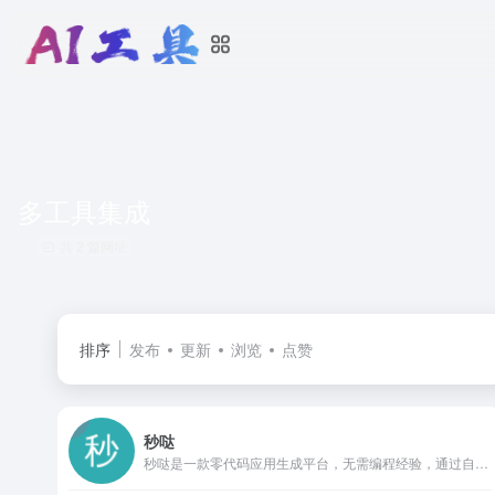
多工具集成
共 2 篇网址
排序
发布
更新
浏览
点赞
秒哒
秒哒是一款零代码应用生成平台，无需编程经验，通过自然语言对话式和拖拽式搭建具有完整前后端的应用，一句话生成各类应用，支持生成网站、小程序、H5、小游戏、小工具、轻应用等，提供海量免费模版，24小时在线agent团队，0成本极速上线，无需运维，一人即团队，让每个人都具备程序员能力。