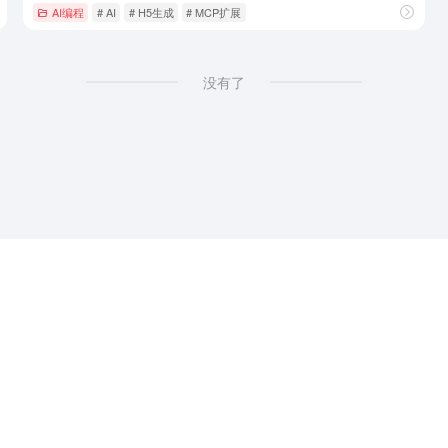
AI编程
# AI
# H5生成
# MCP扩展
没有了