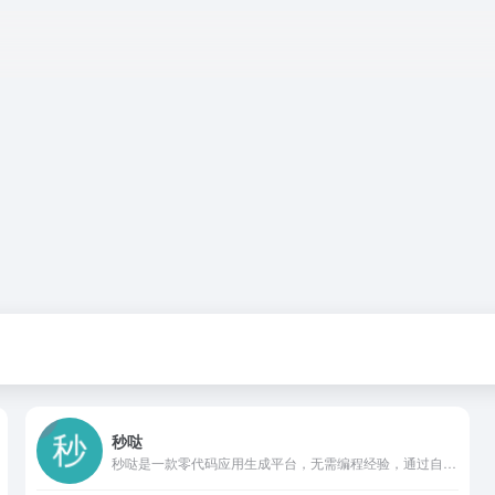
秒哒
秒哒是一款零代码应用生成平台，无需编程经验，通过自然语言对话式和拖拽式搭建具有完整前后端的应用，一句话生成各类应用，支持生成网站、小程序、H5、小游戏、小工具、轻应用等，提供海量免费模板，24小时在线agent团队，0成本极速上线，无需运维，一人即团队，让每个人都具备程序员能力。