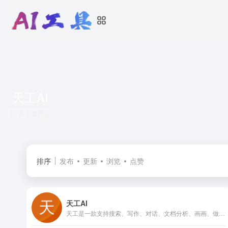
天工AI
共 1 篇网址
排序
发布
更新
浏览
点赞
天工AI
天工是一款支持搜索、写作、对话、文档分析、画画、做PPT的全能型AI助手。你可以借助AI技术，检索信息、多语言翻译、写论文、写代码、写方案、写汇报、做PPT、归纳总结文档和音频视频，还可以智能编辑彩页和宝典，让AI生成高质量彩页内容，收获点赞关注。