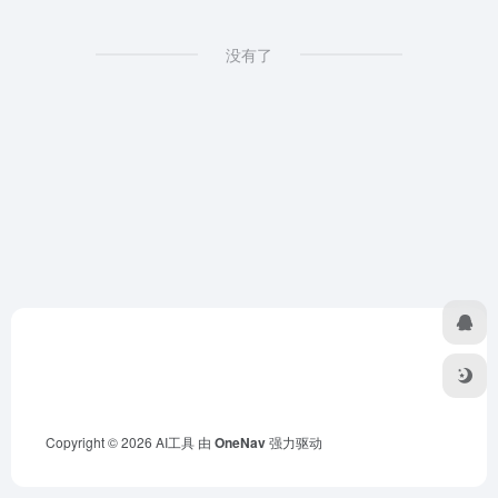
没有了
Copyright © 2026
AI工具
由
OneNav
强力驱动