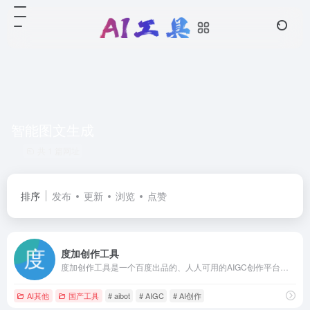
智能图文生成
共 1 篇网址
排序
发布
更新
浏览
点赞
度加创作工具
度加创作工具是一个百度出品的、人人可用的AIGC创作平台。度加致力于通过AI能力降低内容生成门槛，提升创作效率，一站式聚合百度AIGC能力，引领跨时代的内容生产方式。度加的主要功能包括AI成片（图文成片/文字成片）、AI数字人等。自2022年3月百家号开放内测以来，一年时间共计超过45万+百度创作者使用AIGC技术能力，创作700万篇+作品，百度累计分发量超过200亿+。
AI其他
国产工具
# aibot
# AIGC
# AI创作