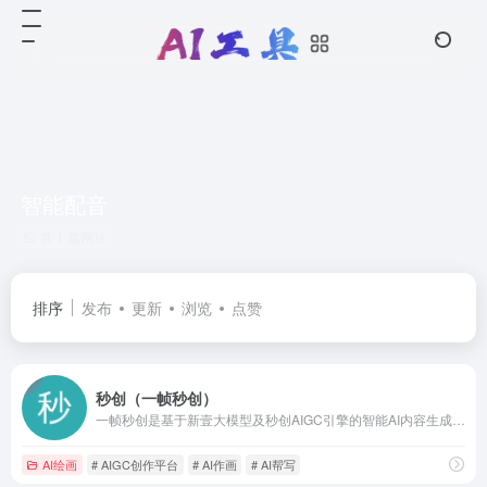
智能配音
共 1 篇网址
排序
发布
更新
浏览
点赞
秒创（一帧秒创）
一帧秒创是基于新壹大模型及秒创AIGC引擎的智能AI内容生成平台，包含AI数字人、AI帮写、AI视频、AI作画等AIGC工具，可将百家号、公众号、头条号、搜狐号、新浪微博、小红书等文章一键转视频，一键生成数字人播报视频，为企业及自媒体提供一站式视频生产，全面提升内容创作效率。
AI绘画
# AIGC创作平台
# AI作画
# AI帮写