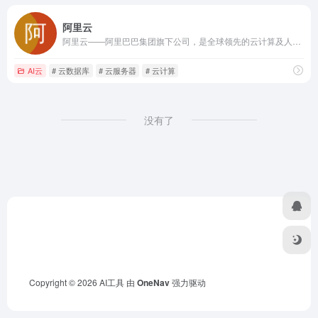
阿里云
阿里云——阿里巴巴集团旗下公司，是全球领先的云计算及人工智能科技公司之一。提供免费试用、云服务器、云数据库、云安全、云企业应用等云计算服务，以及大数据、人工智能服务、精准定制基于场景的行业解决方案。免费备案，7x24小时售后支持，助企业无忧上云。
AI云
# 云数据库
# 云服务器
# 云计算
没有了
Copyright © 2026
AI工具
由
OneNav
强力驱动