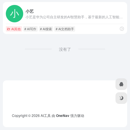
小艺
小艺是华为公司自主研发的AI智慧助手，基于最新的人工智能技术，提供了AI知识问答、AI写作、AI文档阅读、文档助手、编码助手、鸿蒙代码生成、鸿蒙代码问答、AI识图等多种AI功能，全面提升用户的生活质量和工作学习效率，打造“随时随地 问问小艺”的便捷体验。
AI其他
# AI写作
# AI搜索
# AI文档助手
没有了
Copyright © 2026
AI工具
由
OneNav
强力驱动