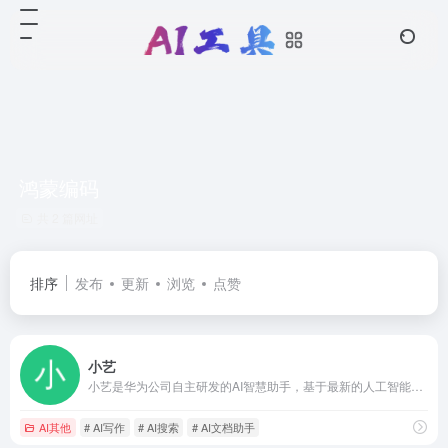
鸿蒙编码
共 2 篇网址
排序
发布
更新
浏览
点赞
小艺
小艺是华为公司自主研发的AI智慧助手，基于最新的人工智能技术，提供了AI知识问答、AI写作、AI文档阅读、文档助手、编码助手、鸿蒙代码生成、鸿蒙代码问答、AI识图等多种AI功能，全面提升用户的生活质量和工作学习效率，打造“随时随地 问问小艺”的便捷体验。
AI其他
# AI写作
# AI搜索
# AI文档助手