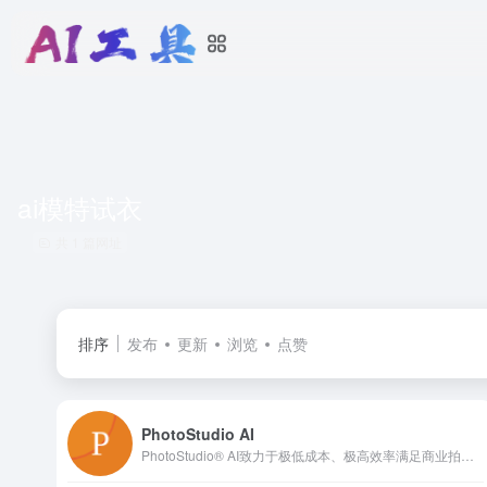
ai模特试衣
共 1 篇网址
排序
发布
更新
浏览
点赞
PhotoStudio AI
PhotoStudio® AI致力于极低成本、极高效率满足商业拍摄需求。写实高颜值AI模特，海量AI商业场景，专业电商行业AI作图工具，无需下载，简单3步生成超高颜值的AI摄影大片，助力电商商家降本增效！