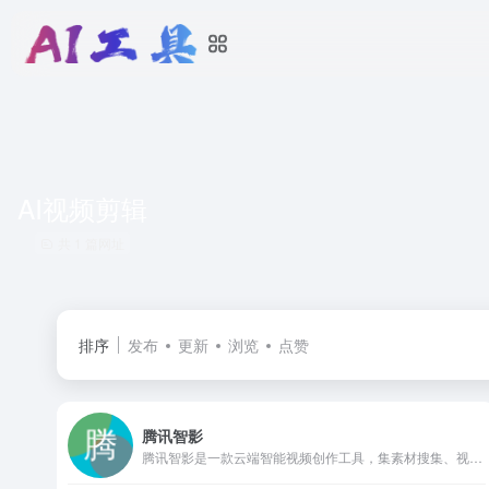
AI视频剪辑
共 1 篇网址
排序
发布
更新
浏览
点赞
腾讯智影
腾讯智影是一款云端智能视频创作工具，集素材搜集、视频剪辑、渲染导出和发布于一体的免费在线剪辑平台。强大的AI智能工具，支持文本配音、数字人播报、自动字幕识别、文章转视频、去水印、视频解说、横转竖等功能，拥有丰富的素材库，极大提升创作效率，帮助用户更好地进行视频化的表达。