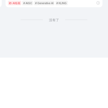
AI绘画
# AIGC
# Generative AI
# KLING
没有了