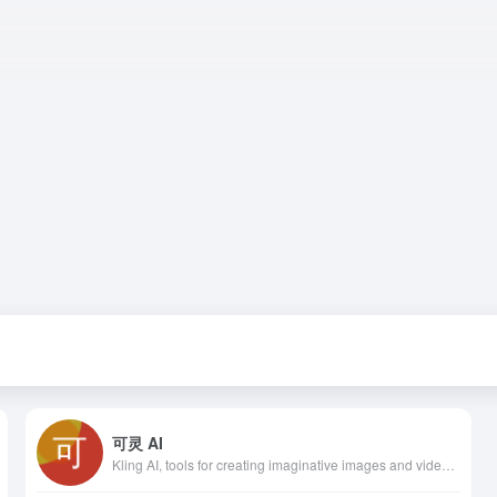
可灵 AI
Kling AI, tools for creating imaginative images and videos, based on state-of-art generative AI methods.