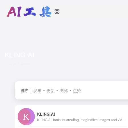
KLING AI
共 2 篇网址
排序
发布
更新
浏览
点赞
KLING AI
KLING AI, tools for creating imaginative images and videos, based on state-of-art generative AI methods.