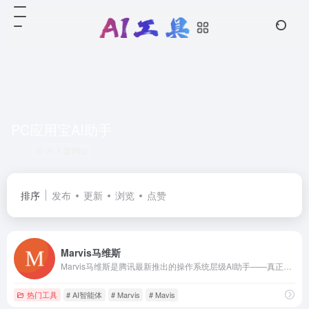
PC应用宝AI助手
共 1 篇网址
排序
发布
更新
浏览
点赞
Marvis马维斯
Marvis马维斯是腾讯最新推出的操作系统层级AI助手——真正理解你的每一份文件，使用deepseek v4、混元hunyuan3/hy3等最新模型。支持本地文档与图片AI搜索，APK与EXE应用一句话调用，跨PC、手机、微信多端在线。自然语言控制电脑设置，支持本地大模型隐私模式（机器学习驱动），敏感文件不上云。安全又强大，是一款全能AI工具，做你的全端私人AI助手。
热门工具
# AI智能体
# Marvis
# Mavis