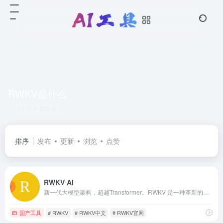
RWKV是什么
共 1 篇网址
排序
发布
更新
浏览
点赞
RWKV AI
新一代大模型架构，超越Transformer。RWKV 是一种革新的深度学习架构，结合了 RNN 和 Transformer 的最佳特性出色的性能、快速的推理、快速的训练、节省 VRAM、&quot;无限&quot; 的 ctxlen 和免费的句嵌入，而且 100% 不含自注意力机制。
国产工具
# RWKV
# RWKV中文
# RWKV官网