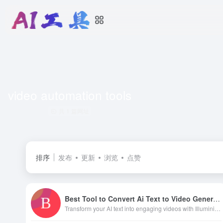
video automation tools
共 1 篇网址
排序
发布
更新
浏览
点赞
Best Tool to Convert Ai Text to Video Generator
Transform your AI text into engaging videos with Illuminix's powerful conversion tool. Create captivating visuals effortlessly and enhance your content today!