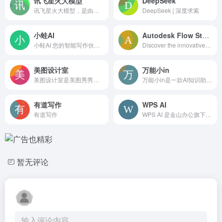
讯飞星火大模型
DeepSeek
讯飞星火大模型，是由科大讯飞推出的新一代认知智能大模型，拥有跨领域的知识和语言理解能力，能够基于自然对话方式理解与执行任务，提供语言理解、知识问答、逻辑推理、数学题解答、代码理解与编写等多种能力。
DeepSeek | 深度求索
小蛙AI
Autodesk Flow Studio（原 Wonder Studio）
小蛙AI 您的智能写作伙伴 选择您的AI，找到您的声音
Discover the innovative AI tool transforming VFX. Effortlessly animate, light, and compose CG characters into live scenes. Elevate your storytelling today!
美图设计室
万能小in
美图设计室是美图秀秀旗下的智能设计在线协作平台，是一款平面设计工具和在线平面设计软件,提供海量海报模板,跨境电商模板,跨境电商banner,跨境电商主图,邀请函,公告通知,喜报,logo等免费设计素材和模板,可在线智能生成海报,一键换色,一键换装,一键去水印,图片高清修复,无损放大,抠图,拼图。
万能小in是一款AI知识助手应用，在行业内首创了基于个人知识库的文档学习、检索提问、长文写作、资讯导读等产品服务，致力于让每个人拥有自己的AI 外脑。不止是工具,更是AI学习伙伴!
有道写作
WPS AI
有道写作
WPS AI 是金山办公旗下具备大语言模型能力的人工智能应用，提供智能文档写作、长文阅读处理与人机交互等能力，与 WPS办公结合有自动生成 PPT、表格分析处理、文章改写续写、翻译等功能，助力智能办公，提升用户体验。
暂无评论