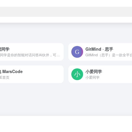
想同学
GitMind · 思乎
理想同学是你的智能对话问答AI伙伴，可以帮你查资料，搜知识，写文档，优化文案，优化代码，辅助创作，提供灵感，提高你的日常办公与创作效率，同时支持多端互联与专属记忆，手机端、网页端、理想汽车端都能无缝衔接使用，陪你一起成长。
 MarsCode
小爱同学
DE首页
小爱同学