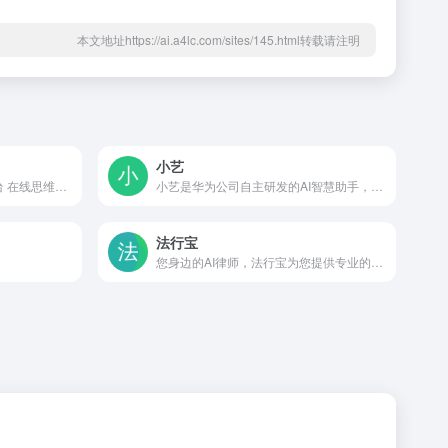
本文地址https://ai.a4lc.com/sites/145.html转载请注明
小艺
GitMind（思乎）是一款全平台 在线思维导图脑图架构图制作软件工具，支持手机手机思维导图，Windows/Mac/L多平台操作及内容同步。它提供有海量的架构图，流程图、思维导图模板可供用户直接使用，支持在线制作流程图、思维导图、组织结构图、类图、用例图、ER图、网络拓扑图以及UML图等十多种图形。
小艺是华为公司自主研发的AI智慧助手，基于最新的人工智能技术，提供了AI知识问答、AI写作、AI文档阅读、文档助手、编码助手、鸿蒙代码生成、鸿蒙代码问答、AI识图等多种AI功能，全面提升用户的生活质量和工作学习效率，打造“随时随地 问问小艺”的便捷体验。
法行宝
您身边的AI律师，法行宝为您提供专业的法律问答咨询服务，帮助您解答法律问题，法律咨询就来法行宝！