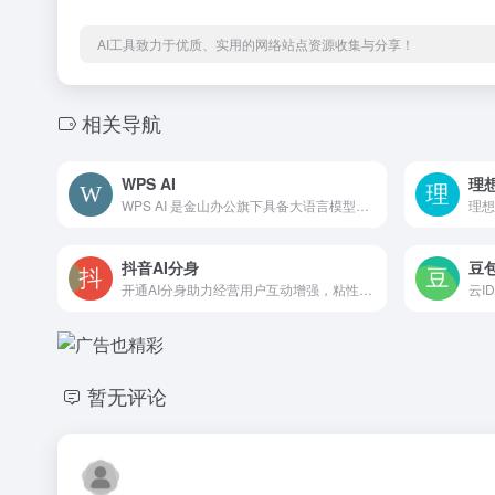
AI工具致力于优质、实用的网络站点资源收集与分享！
相关导航
WPS AI
理
WPS AI 是金山办公旗下具备大语言模型能力的人工智能应用，提供智能文档写作、长文阅读处理与人机交互等能力，与 WPS办公结合有自动生成 PPT、表格分析处理、文章改写续写、翻译等功能，助力智能办公，提升用户体验。
抖音AI分身
豆包
开通AI分身助力经营用户互动增强，粘性曝光提高要求：粉丝量≥10w
云I
暂无评论