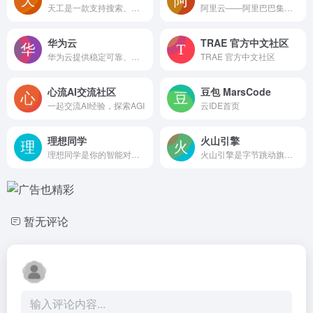
天工是一款支持搜索、写作、对话、文档分析、画画、做PPT的全能型AI助手。你可以借助AI技术，检索信息、多语言翻译、写论文、写代码、写方案、写汇报、做PPT、归纳总结文档和音频视频，还可以智能编辑彩页和宝典，让AI生成高质量彩页内容，收获点赞关注。
阿里云——阿里巴巴集团旗下公司，是全球领先的云计算及人工智能科技公司之一。提供免费试用、云服务器、云数据库、云安全、云企业应用等云计算服务，以及大数据、人工智能服务、精准定制基于场景的行业解决方案。免费备案，7x24小时售后支持，助企业无忧上云。
华为云
TRAE 官方中文社区
华为云提供稳定可靠、安全可信、可持续发展的云服务，致力于让云无处不在，让智能无所不及，共建智能世界云底座。助力企业降本增效，全球300万客户的共同选择。7x24小时专业服务支持，5天内无理由退订，免费快速备案。
TRAE 官方中文社区
心流AI交流社区
豆包 MarsCode
一起交流AI经验，探索AGI
云IDE首页
理想同学
火山引擎
理想同学是你的智能对话问答AI伙伴，可以帮你查资料，搜知识，写文档，优化文案，优化代码，辅助创作，提供灵感，提高你的日常办公与创作效率，同时支持多端互联与专属记忆，手机端、网页端、理想汽车端都能无缝衔接使用，陪你一起成长。
火山引擎是字节跳动旗下的云与AI服务平台。在AI时代，聚焦豆包大模型和AI云原生技术，为企业提供从 Agent 开发到部署的一站式服务，助力企业AI转型与创新发展。
暂无评论