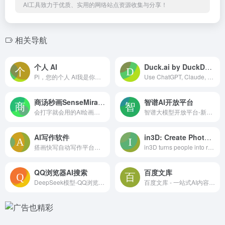
AI工具致力于优质、实用的网络站点资源收集与分享！
相关导航
个人 AI
Duck.ai by DuckDuckGo. Private AI chat. Free.
Pi，您的个人 AI我是你的个人 AI，旨在提供支持、智能，并随时为你服务。向我寻求建议、答案，或者让我们谈谈您的想法。
Use ChatGPT, Claude, and other AIs, privately. Protect chats from hackers, scammers, and companies. Keep info confidential. Free. No account required.
商汤秒画SenseMirage
智谱AI开放平台
会打字就会用的AI绘画神器，完美支持中文提示词，支持摄影、可爱、精致、赛博朋克、电影等超多风格，人人都可以是插画师！快速创作二次元、写实向等多种风格小姐姐！
智谱大模型开放平台-新一代国产自主通用AI大模型开放平台，是国内大模型排名前列的大模型网站，研发了多款LLM模型，多模态视觉模型产品，致力于将AI产品技术与行业场景双轮驱动的中国先进的认知智能技术和千行百业应用相结合，构建更高精度、高效率、通用化的AI开发新模式和企业级解决方案，实现智谱大模型的产业化，将AI的好处带给每个人。
AI写作软件
in3D: Create Photorealistic Avatars For Metaverse
搭画快写自动写作平台，免费ChatGPT智能AI写文章工具，AI论文辅助、文案稿、诗词、小说、剧本、代码程序、作文助手。改写、续写、伪原创、降重在线神器APP。
in3D turns people into realistic full body 3D avatars within a minute with just a phone camera. Use in3D avatar SDK to integrate in your product.
QQ浏览器AI搜索
百度文库
DeepSeek模型-QQ浏览器专线版
百度文库 - 一站式AI内容获取和创作平台