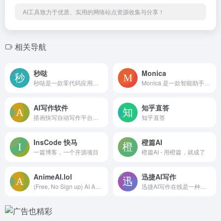
AI工具致力于优质、实用的网络站点资源收集与分享！
相关导航
秒哒
Monica
秒哒是一款零代码应用生成平台，无需编程经验，通过自然语言对话式和拖拽式搭建具有完整前后端的应用，一句话生成各类应用，支持生成网站、小程序、H5、小游戏、小工具、轻应用等，提供海量免费模版，24小时在线agent团队，0成本极速上线，无需运维，一人即团队，让每个人都具备程序员能力。
Monica 是一款智能助手，具备强大的记忆功能，随时为你提供个性化的支持与建议。无论是日常生活还是工作学习，Monica 都能成为你的贴心伙伴，帮助你更高效地完成每一件事。
AI写作软件
知乎直答
搭画快写自动写作平台，免费ChatGPT智能AI写文章工具，AI论文辅助、文案稿、诗词、小说、剧本、代码程序、作文助手。改写、续写、伪原创、降重在线神器APP。
知乎直答
InsCode 快马
橙篇AI
一篇博客，一个开源项目
橙篇AI - 用橙篇，就成了
AnimeAI.lol
迅捷AI写作
(Free, No Sign up) AI Anime Picture Generator (Pic-to-Anime AI)
迅捷AI写作在线是一种基于人工智能技术的在线写作工具,可以帮助用户快速生成高质量的文本内容,支持多种写作类型,具备广泛的应用场景,以满足用户不同的创作需求.