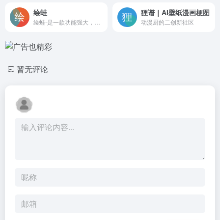
绘蛙
狸谱｜AI壁纸漫画梗图
绘蛙-是一款功能强大，简洁好用的智能图片、文案创作平台，并且拥有海量虚拟模特可选择。在绘蛙，你可训练自己的商品模型和模特模型，可通过AI生成商拍图和种草文案，可以创作小红书图片,电商商品主图,跨境电商主图,小红书种草文案,穿搭文案，视频口播文案，可在线一键美图,输入口令修改图片内容,一键换装,一键去水印,一键智能消除，一键换脸，一键高清修复图片。
动漫厨的二创新社区
暂无评论