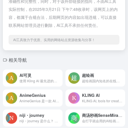
准确性和完整性，同时，对于该外部链接的指向，不由AI工具
实际控制，在2025年3月21日 下午7:48收录时，该网页上的内
容，都属于合规合法，后期网页的内容如出现违规，可以直接
联系网站管理员进行删除，AI工具不承担任何责任。
AI工具致力于优质、实用的网络站点资源收集与分享！
相关导航
AI可灵
超绘画
使用 Kling AI 最先进的生成式 AI 平台创建专业视频和图像。我们的工具支持视频生成、图像创建和内容创作者的高级编辑功能。
超绘画国内知名的在线绘画工具，支持多种主流的绘画模型。用户可以通过输入简单的提示词，快速生成多种风格和尺寸的图片或海报。此外，超绘画还支持对生成的图片进行编辑，以及制作AI海报等高级功能。
AnimeGenius
KLING AI
AnimeGenius 是一款 AI 动漫艺术生成器，允许每个人通过简单步骤根据提示生成高质量的动漫 AI 艺术作品。它由Live3D公司开发。
KLING AI, tools for creating imaginative images and videos, based on state-of-art generative AI methods.
niji・journey
商汤秒画SenseMirage
niji・journey 是什么？ 欢迎来到 niji・journey。这是一款最先进的 AI 生成器，可以绘制任何二次元风格的图像！本魔法般的工具是由 Spellbrush 与 Midjourney 所共同设计开发的。无论您是在寻找可爱的 Q 版角色还是充满动感的动漫场景，niji・journey 都能将您的想象变为现实。我们迫不及待地想看看您创造了什么！
会打字就会用的AI绘画神器，完美支持中文提示词，支持摄影、可爱、精致、赛博朋克、电影等超多风格，人人都可以是插画师！快速创作二次元、写实向等多种风格小姐姐！