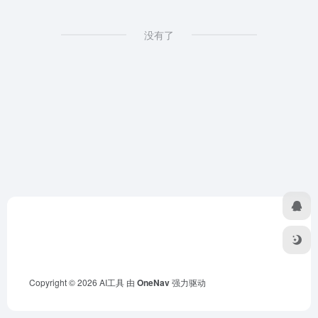
没有了
Copyright © 2026
AI工具
由
OneNav
强力驱动