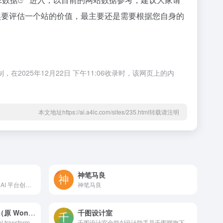
；当然要评估一个站的价值，最主要还是需要根据您自身的
在2025年12月22日 下午11:06收录时，该网页上的内
本文地址https://ai.a4lc.com/sites/235.html转载请注明
神笔马良
使用 Kling AI 最先进的生成式 AI 平台创建专业视频和图像。我们的工具支持视频生成、图像创建和内容创作者的高级编辑功能。
神笔马良
Autodesk Flow Studio（原 Wonder Studio）
千图设计室
Discover the innovative AI tool transforming VFX. Effortlessly animate, light, and compose CG characters into live scenes. Elevate your storytelling today!
千图设计室全能AI设计助手是千图网旗下的AI智能设计在线编辑平台，提供一键抠图,批量AI换背景,AI绘画,AI聊天,消除笔,AI证件照制作,艺术字logo生成,老照片修复等功能,一键稿定设计,更有AI生成美图,助力设计师释放无限创意。