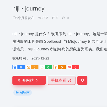
niji・journey
8个月前发布
305
0
0
niji・journey 是什么？ 欢迎来到 niji・journ
魔法般的工具是由 Spellbrush 与 Midjourney
漫场景，niji・journey 都能将您的想象变为现实。我们迫
收录时间：
2025-12-22
0
0
0
0
0
打开网站
手机查看
AI绘画