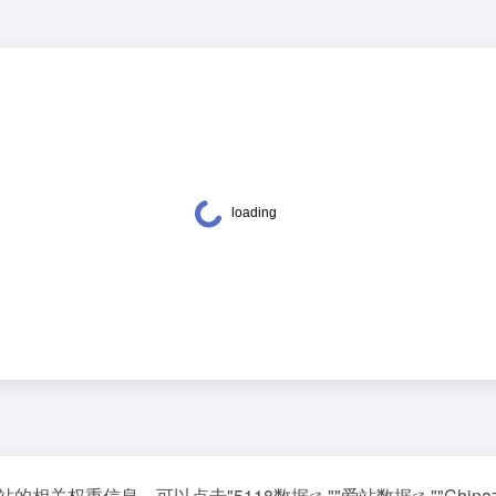
查询该站的相关权重信息，可以点击"
5118数据
""
爱站数据
""
Chin