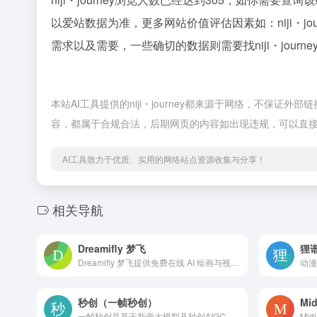
以爱站数据为准，更多网站价值评估因素如：niji・
需求以及需要，一些确切的数据则需要找niji・jour
本站AI工具提供的niji・journey都来源于网络，不保证
容，都属于合规合法，后期网页的内容如出现违规，可以直接
AI工具致力于优质、实用的网络站点资源收集与分享！
相关导航
Dreamifly 梦飞
狸
Dreamifly 梦飞提供免费在线 AI 绘画与视频生成服务，支持文生图、图生图、图生视频等多种创作方式，涵盖动漫、插画、写实等风格，无需注册即可快速体验，适合灵感探索、内容制作与创作爱好者使用。
动漫
秒创（一帧秒创）
Mid
一帧秒创是基于新壹大模型及秒创AIGC引擎的智能AI内容生成平台，包含AI数字人、AI帮写、AI视频、AI作画等AIGC工具，可将百家号、公众号、头条号、搜狐号、新浪微博、小红书等文章一键转视频，一键生成数字人播报视频，为企业及自媒体提供一站式视频生产，全面提升内容创作效率。