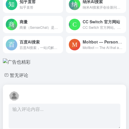
知乎直答
纳米AI搜索
知乎直答
纳米AI搜索开创全新问答方式，没有套路，直接给答案，让搜索变得简单直观！拍照问、语音搜、听答案，让搜索随心所欲，智慧触手可得。
商量
CC Switch 官方网站
商量（SenseChat）是你的AI 商量Sensechat是你的AI聊天问答助手，擅长总结财经资讯、解读政策、分析财报，也可以辅助文案创作、生成图片、编写代码，或畅聊你感兴趣的话题。
CC Switch 官方网站。统一管理 Claude Code、Codex、Gemini CLI、OpenCode、OpenClaw 和 Hermes Agent 的供应商配置、本地路由、MCP、Skills、会话与用量统计。
百度AI搜索
Moltbot — Personal AI Assistant
百度AI搜索，一站式解决复杂问题，激发PC端超级生产力！独有「灵感探索」功能深入剖析问题核心，智能文字创作、图片创作、AI阅读、智能体海量应用启迪无限创意，开启高效智能学习办公新篇章！
Moltbot — The AI that actually does things. Your personal assistant on any platform.
暂无评论