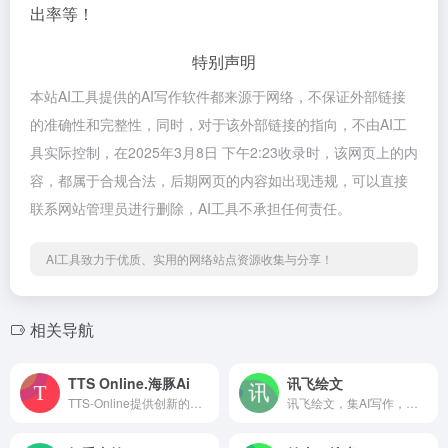
出率等！
特别声明
本站AI工具提供的AI写作软件都来源于网络，不保证外部链接
的准确性和完整性，同时，对于该外部链接的指向，不由AI工
具实际控制，在2025年3月8日 下午2:23收录时，该网页上的内
容，都属于合规合法，后期网页的内容如出现违规，可以直接
联系网站管理员进行删除，AI工具不承担任何责任。
AI工具致力于优质、实用的网络站点资源收集与分享！
相关导航
TTS Online.海豚Ai
讯飞绘文
TTS-Online提供创新的多语言文本转语音服务，覆盖160+种声音选择，适用于自媒体、有声书、教育等多场景。特色包括二次元语音、OpenAI技术支持、移动端优化、音频翻译及背景音乐合成，完全免费无限制使用。
讯飞绘文，集AI写作，选题，配图，排版，润色，发布等功能为一体的智能创作平台。通用稿件30分钟生成，深度稿件效率翻番。应用于企业公众号，头条，新闻、等场景。释放创意，让内容创作更轻松！