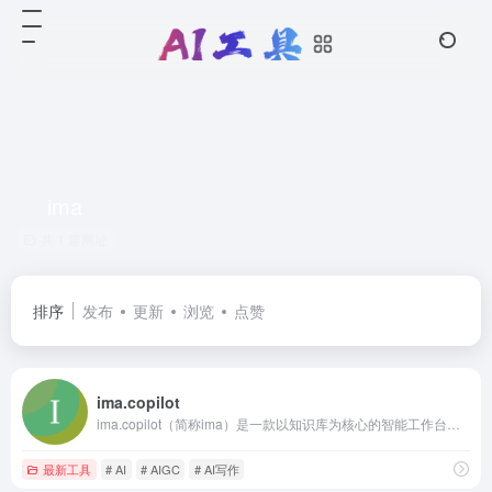
ima
共 1 篇网址
排序
发布
更新
浏览
点赞
ima.copilot
ima.copilot（简称ima）是一款以知识库为核心的智能工作台产品，已接入腾讯混元大模型和DeepSeek R1模型满血版。ima是搜、读、写一体的效率工具，旨在帮助有较强知识获取、信息处理、内容输出需求的用户，提升学习、办公效率。
最新工具
# AI
# AIGC
# AI写作