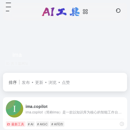
ima
共 1 篇网址
排序
发布
更新
浏览
点赞
ima.copilot
ima.copilot（简称ima）是一款以知识库为核心的智能工作台产品，已接入腾讯混元大模型和DeepSeek R1模型满血版。ima是搜、读、写一体的效率工具，旨在帮助有较强知识获取、信息处理、内容输出需求的用户，提升学习、办公效率。
最新工具
# AI
# AIGC
# AI写作